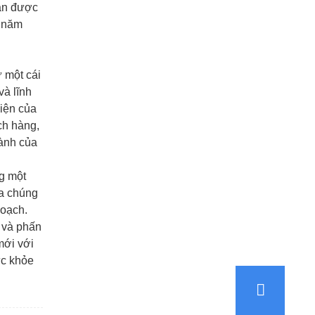
hận được
g năm
ữ một cái
và lĩnh
diện của
ch hàng,
hành của
ng một
ủa chúng
hoạch.
 và phấn
mới với
ức khỏe