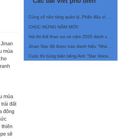
Các bài viết phổ biến
Củng cố nền tảng quản lý, Phấn đấu vì sự tiến bộ dựa trên chất lượng | Công ty tổ chức Cuộc họp kết thúc cho Hệ thống Quản lý Bốn Lớn năm 2026
CHÚC MỪNG NĂM MỚI!
Hội thi thể thao vui vẻ năm 2025 dành cho công nhân viên Công ty Jinan Star
 Jinan
Jinan Star đã được trao danh hiệu "Nhà vô địch đơn nam" tại tỉnh Sơn Đông.
ầu mùa
Cuộc thi hùng biện tiếng Anh "Star Voice" đã kết thúc thành công.
cho
tranh
ầu mùa
trái đất
ùa đông
sức
 thiên
ope sẽ