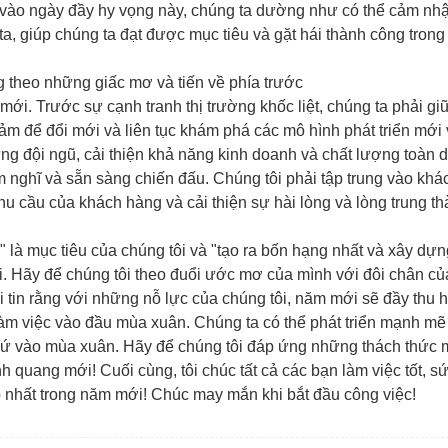
c vào ngày đầy hy vọng này, chúng ta dường như có thể cảm n
a, giúp chúng ta đạt được mục tiêu và gặt hái thành công tron
g theo những giấc mơ và tiến về phía trước
i. Trước sự cạnh tranh thị trường khốc liệt, chúng ta phải gi
cảm để đổi mới và liên tục khám phá các mô hình phát triển mới 
g đội ngũ, cải thiện khả năng kinh doanh và chất lượng toàn 
 nghĩ và sẵn sàng chiến đấu. Chúng tôi phải tập trung vào khá
hu cầu của khách hàng và cải thiện sự hài lòng và lòng trung t
" là mục tiêu của chúng tôi và "tạo ra bốn hạng nhất và xây dự
ôi. Hãy để chúng tôi theo đuổi ước mơ của mình với đôi chân c
ôi tin rằng với những nỗ lực của chúng tôi, năm mới sẽ đầy thu 
làm việc vào đầu mùa xuân. Chúng ta có thể phát triển mạnh mẽ
thứ vào mùa xuân. Hãy để chúng tôi đáp ứng những thách thức 
inh quang mới! Cuối cùng, tôi chúc tất cả các bạn làm việc tốt, s
ẹp nhất trong năm mới! Chúc may mắn khi bắt đầu công việc!