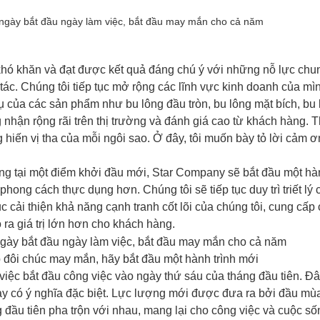
khó khăn và đạt được kết quả đáng chú ý với những nỗ lực chu
tác. Chúng tôi tiếp tục mở rộng các lĩnh vực kinh doanh của mì
vụ của các sản phẩm như bu lông đầu tròn, bu lông mặt bích, bu
 nhận rộng rãi trên thị trường và đánh giá cao từ khách hàng. 
g hiến vị tha của mỗi ngôi sao. Ở đây, tôi muốn bày tỏ lời cảm 
ng tại một điểm khởi đầu mới, Star Company sẽ bắt đầu một hàn
phong cách thực dụng hơn. Chúng tôi sẽ tiếp tục duy trì triết lý
tục cải thiện khả năng cạnh tranh cốt lõi của chúng tôi, cung cấp
ra giá trị lớn hơn cho khách hàng.
 đôi chúc may mắn, hãy bắt đầu một hành trình mới
iệc bắt đầu công việc vào ngày thứ sáu của tháng đầu tiên. Đâ
ày có ý nghĩa đặc biệt. Lực lượng mới được đưa ra bởi đầu mù
g đầu tiên pha trộn với nhau, mang lại cho công việc và cuộc s