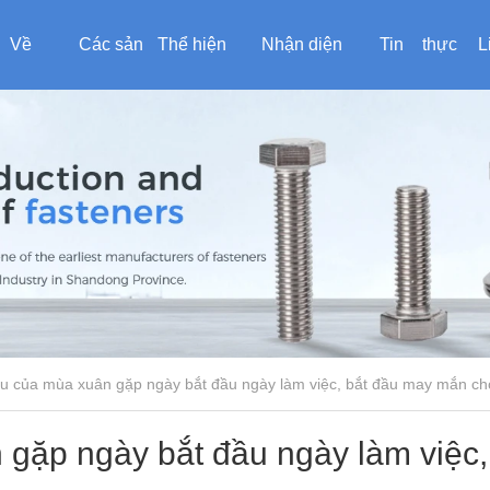
Về
Các sản
Thể hiện
Nhận diện
Tin
thực
L
chúng
phẩm
sức mạnh
khách hàng
tức
tế ảo
c
tôi
ầu của mùa xuân gặp ngày bắt đầu ngày làm việc, bắt đầu may mắn c
gặp ngày bắt đầu ngày làm việc,