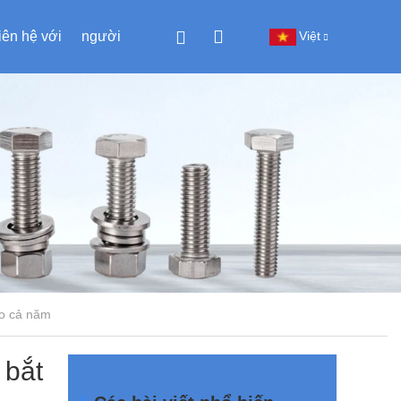
iên hệ với
người
Việt
húng tôi
Trung
Quốc
ho cả năm
 bắt