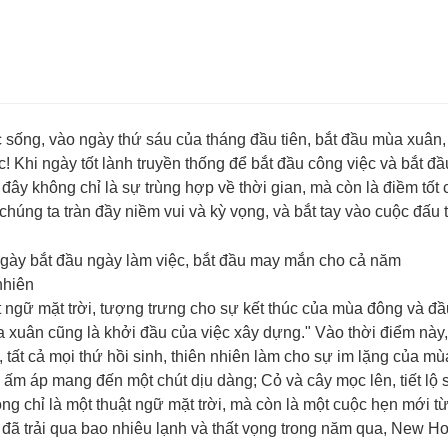
 sống, vào ngày thứ sáu của tháng đầu tiên, bắt đầu mùa xuân,
ệc! Khi ngày tốt lành truyền thống để bắt đầu công việc và bắt đ
 đây không chỉ là sự trùng hợp về thời gian, mà còn là điềm tốt 
chúng ta tràn đầy niềm vui và kỳ vọng, và bắt tay vào cuộc đấu 
nhiên
ật ngữ mặt trời, tượng trưng cho sự kết thúc của mùa đông và đ
 xuân cũng là khởi đầu của việc xây dựng." Vào thời điểm này, 
 tất cả mọi thứ hồi sinh, thiên nhiên làm cho sự im lặng của m
ấm áp mang đến một chút dịu dàng; Cỏ và cây mọc lên, tiết lộ 
 chỉ là một thuật ngữ mặt trời, mà còn là một cuộc hẹn mới từ
 đã trải qua bao nhiêu lạnh và thất vọng trong năm qua, New H