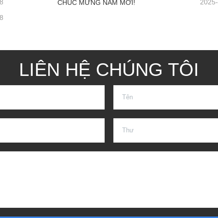
8
2025
CHÚC MỪNG NĂM MỚI!
8
LIÊN HỆ CHÚNG TÔI