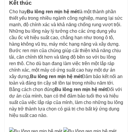
Kết thúc
Cho hay
Bu lông ren mịn hệ mét
là một thành phần
thiết yếu trong nhiều ngành công nghiệp, mang lại sức
mạnh, độ chính xác và khả năng chống rung vượt trội.
Những bu lông này lý tưởng cho các ứng dụng yêu
cầu ốc vít hiệu suất cao, chẳng hạn như trong ô tô,
hàng không vũ trụ, máy móc hạng nặng và xây dựng.
Bước ren mịn của chúng giúp cải thiện khả năng chịu
tải, căn chỉnh tốt hơn và tăng độ bền so với bu lông
ren thô. Cho dù bạn đang làm việc trên một lắp ráp
chính xác, một máy có ứng suất cao hay một dự án
xây dựng,
Bu lông ren mịn hệ mét
Đảm bảo kết nối an
toàn và đáng tin cậy sẽ tồn tại trong nhiều năm tới.
Bằng cách chọn đúng
Bu lông ren mịn hệ mét
Đối với
dự án của mình, bạn có thể đảm bảo tuổi thọ và hiệu
suất của việc lắp ráp của mình, làm cho những bu lông
này trở thành lựa chọn có giá trị cho bất kỳ ứng dụng
hiệu suất cao nào.