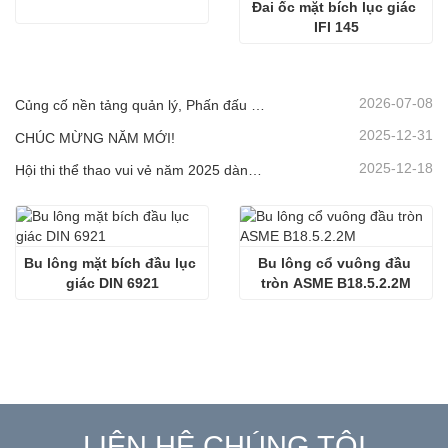
Đai ốc mặt bích lục giác 
IFI 145
2026-07-08
Củng cố nền tảng quản lý, Phấn đấu vì sự tiến bộ dựa trên chất lượng | Công ty tổ chức Cuộc họp kết thúc cho Hệ thống Quản lý Bốn Lớn năm 2026
2025-12-31
CHÚC MỪNG NĂM MỚI!
2025-12-18
Hội thi thể thao vui vẻ năm 2025 dành cho công nhân viên Công ty Jinan Star
Bu lông mặt bích đầu lục 
Bu lông cổ vuông đầu 
giác DIN 6921
tròn ASME B18.5.2.2M
LIÊN HỆ CHÚNG TÔI