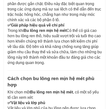
phần được gắn chặt. Điều này đặc biệt quan trọng
trong các ứng dụng mà sự sai lệch có thể dẫn đến trục
trặc hoặc hỏng hóc, chẳng hạn như trong máy móc
chính xác và các bộ phận ô tô.
✅
Giải pháp hiệu quả về chi phí
Trong khi
Bu lông ren mịn hệ mét
Có thể có giá cao
hơn bu lông ren thô, hiệu suất vượt trội và tuổi thọ cao
hơn khiến chúng trở thành lựa chọn tiết kiệm chi phí
về lâu dài. Độ bền và khả năng chống rung tăng giúp
giảm nhu cầu thay thế và sửa chữa, làm cho những bu
lông này trở thành một khoản đầu tư đáng giá cho các
ứng dụng quan trọng.
Cách chọn bu lông ren mịn hệ mét phù
hợp
Khi chọn một
Bu lông ren mịn hệ mét
, có một số yếu
tố cần xem xét:
✅
Vật liệu và lớp phủ
Vật liệu và lớp phủ của bu lông nên được lựa chọn