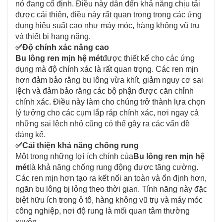
nó đang cố định. Điều này dẫn đến khả năng chịu tải
được cải thiện, điều này rất quan trọng trong các ứng
dụng hiệu suất cao như máy móc, hàng không vũ trụ
và thiết bị hạng nặng.
✅
Độ chính xác nâng cao
Bu lông ren mịn hệ mét
được thiết kế cho các ứng
dụng mà độ chính xác là rất quan trọng. Các ren mịn
hơn đảm bảo rằng bu lông vừa khít, giảm nguy cơ sai
lệch và đảm bảo rằng các bộ phận được căn chỉnh
chính xác. Điều này làm cho chúng trở thành lựa chọn
lý tưởng cho các cụm lắp ráp chính xác, nơi ngay cả
những sai lệch nhỏ cũng có thể gây ra các vấn đề
đáng kể.
✅
Cải thiện khả năng chống rung
Một trong những lợi ích chính của
Bu lông ren mịn hệ
mét
là khả năng chống rung động được tăng cường.
Các ren mịn hơn tạo ra kết nối an toàn và ổn định hơn,
ngăn bu lông bị lỏng theo thời gian. Tính năng này đặc
biệt hữu ích trong ô tô, hàng không vũ trụ và máy móc
công nghiệp, nơi độ rung là mối quan tâm thường
xuyên.