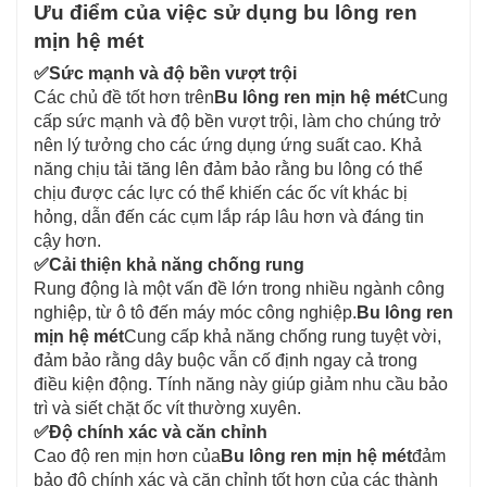
Ưu điểm của việc sử dụng bu lông ren
mịn hệ mét
✅
Sức mạnh và độ bền vượt trội
Các chủ đề tốt hơn trên
Bu lông ren mịn hệ mét
Cung
cấp sức mạnh và độ bền vượt trội, làm cho chúng trở
nên lý tưởng cho các ứng dụng ứng suất cao. Khả
năng chịu tải tăng lên đảm bảo rằng bu lông có thể
chịu được các lực có thể khiến các ốc vít khác bị
hỏng, dẫn đến các cụm lắp ráp lâu hơn và đáng tin
cậy hơn.
✅
Cải thiện khả năng chống rung
Rung động là một vấn đề lớn trong nhiều ngành công
nghiệp, từ ô tô đến máy móc công nghiệp.
Bu lông ren
mịn hệ mét
Cung cấp khả năng chống rung tuyệt vời,
đảm bảo rằng dây buộc vẫn cố định ngay cả trong
điều kiện động. Tính năng này giúp giảm nhu cầu bảo
trì và siết chặt ốc vít thường xuyên.
✅
Độ chính xác và căn chỉnh
Cao độ ren mịn hơn của
Bu lông ren mịn hệ mét
đảm
bảo độ chính xác và căn chỉnh tốt hơn của các thành