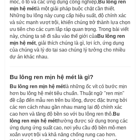
móc, ô tô và các ứng dụng công nghiệp,
Bu lông ren
nghiệp, chào mừng bạn đến hỏi bất cứ lúc nào.
mịn hệ mét
là một giải pháp buộc chặt cần thiết.
Những bu lông này cung cấp hiệu suất, độ chính xác
6. Giao hàng đúng hẹn.
và sức mạnh vượt trội, khiến chúng trở thành lựa chọn
ưu tiên cho các cụm lắp ráp quan trọng. Trong bài viết
này, chúng ta sẽ đi sâu vào thế giới của
Bu lông ren
mịn hệ mét
, giải thích chúng là gì, lợi ích, ứng dụng
của chúng và lý do tại sao chúng lý tưởng cho nhiều
dự án khác nhau.
Bu lông ren mịn hệ mét là gì?
Bu lông ren mịn hệ mét
là những ốc vít có bước mịn
hơn bu lông hệ mét tiêu chuẩn. Thuật ngữ "ren mịn"
đề cập đến mẫu ren trên bu lông, được đặc trưng bởi
các ren cách nhau gần nhau mang lại độ chính xác
cao hơn và tăng độ bền so với bu lông ren thô.
Bu
lông ren mịn hệ mét
thường được sử dụng trong các
ứng dụng ứng suất cao, nơi yêu cầu độ bền mô-men
xoắn vượt trội và khả năng chống rung cao hơn.