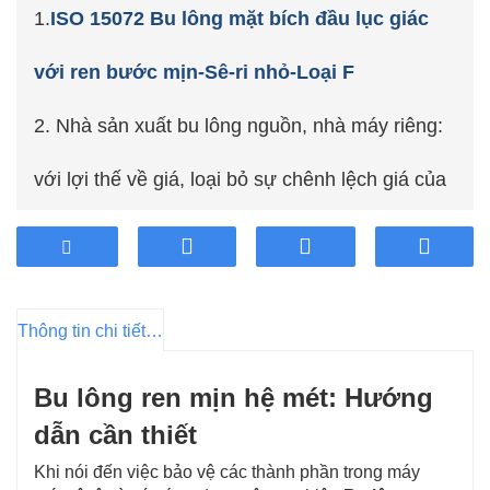
1.
ISO 15072 Bu lông mặt bích đầu lục giác
với ren bước mịn-Sê-ri nhỏ-Loại F
2. Nhà sản xuất bu lông nguồn, nhà máy riêng:
với lợi thế về giá, loại bỏ sự chênh lệch giá của
người trung gian.
3. Áp dụng thép dày chất lượng cao hàng đầu
Thông tin chi tiết sản phẩm
trong ngành, độ ổn định cao và độ bền lâu dài.
Bu lông ren mịn hệ mét: Hướng
4. Hỗ trợ tùy chỉnh khách hàng.
dẫn cần thiết
5. Dịch vụ bán hàng và sau bán hàng chuyên
Khi nói đến việc bảo vệ các thành phần trong máy