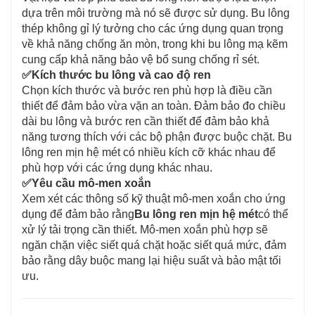
dựa trên môi trường mà nó sẽ được sử dụng. Bu lông
thép không gỉ lý tưởng cho các ứng dụng quan trọng
về khả năng chống ăn mòn, trong khi bu lông mạ kẽm
cung cấp khả năng bảo vệ bổ sung chống rỉ sét.
✅
Kích thước bu lông và cao độ ren
Chọn kích thước và bước ren phù hợp là điều cần
thiết để đảm bảo vừa vặn an toàn. Đảm bảo đo chiều
dài bu lông và bước ren cần thiết để đảm bảo khả
năng tương thích với các bộ phận được buộc chặt. Bu
lông ren mịn hệ mét có nhiều kích cỡ khác nhau để
phù hợp với các ứng dụng khác nhau.
✅
Yêu cầu mô-men xoắn
Xem xét các thông số kỹ thuật mô-men xoắn cho ứng
dụng để đảm bảo rằng
Bu lông ren mịn hệ mét
có thể
xử lý tải trọng cần thiết. Mô-men xoắn phù hợp sẽ
ngăn chặn việc siết quá chặt hoặc siết quá mức, đảm
bảo rằng dây buộc mang lại hiệu suất và bảo mật tối
ưu.