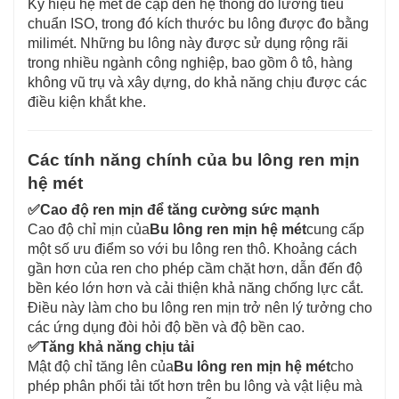
Ký hiệu hệ mét đề cập đến hệ thống đo lường tiêu
chuẩn ISO, trong đó kích thước bu lông được đo bằng
milimét. Những bu lông này được sử dụng rộng rãi
trong nhiều ngành công nghiệp, bao gồm ô tô, hàng
không vũ trụ và xây dựng, do khả năng chịu được các
điều kiện khắt khe.
Các tính năng chính của bu lông ren mịn
hệ mét
✅
Cao độ ren mịn để tăng cường sức mạnh
Cao độ chỉ mịn của
Bu lông ren mịn hệ mét
cung cấp
một số ưu điểm so với bu lông ren thô. Khoảng cách
gần hơn của ren cho phép cầm chặt hơn, dẫn đến độ
bền kéo lớn hơn và cải thiện khả năng chống lực cắt.
Điều này làm cho bu lông ren mịn trở nên lý tưởng cho
các ứng dụng đòi hỏi độ bền và độ bền cao.
✅
Tăng khả năng chịu tải
Mật độ chỉ tăng lên của
Bu lông ren mịn hệ mét
cho
phép phân phối tải tốt hơn trên bu lông và vật liệu mà